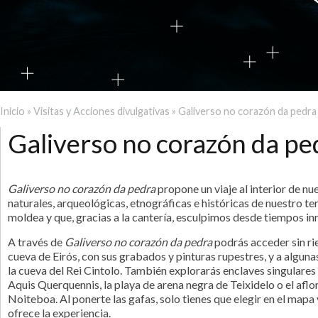
Inicio
»
Visitas y Acciones divulgativas
» Galiverso no corazón da pedra
Se encuentra usted aquí
Galiverso no corazón da pe
Galiverso no corazón da pedra
propone un viaje al interior de nu
naturales, arqueológicas, etnográficas e históricas de nuestro ter
moldea y que, gracias a la cantería, esculpimos desde tiempos in
A través de
Galiverso no corazón da pedra
podrás acceder sin ri
cueva de Eirós, con sus grabados y pinturas rupestres, y a alguna
la cueva del Rei Cintolo. También explorarás enclaves singular
Aquis Querquennis, la playa de arena negra de Teixidelo o el afl
Noiteboa. Al ponerte las gafas, solo tienes que elegir en el mapa 
ofrece la experiencia.