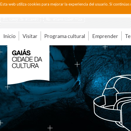
Pasar al contenido principal
Esta web utiliza cookies para mejorar la experiencia del usuario. Si contin
ACCESIBILIDAD
CONTACTO
MAPA WEB
Sí, estoy de acuerdo
No, quiero saber más
Inicio
Visitar
Programa cultural
Emprender
Te