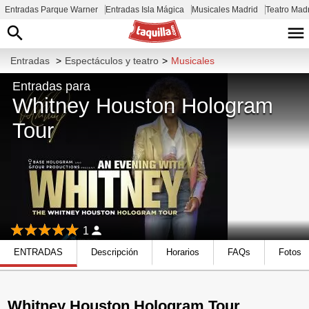
Entradas Parque Warner
Entradas Isla Mágica
Musicales Madrid
Teatro Mad
Entradas
>
Espectáculos y teatro
>
Musicales
Entradas para
Whitney Houston Hologram
Tour
1
ENTRADAS
Descripción
Horarios
FAQs
Fotos
Whitney Houston Hologram Tour