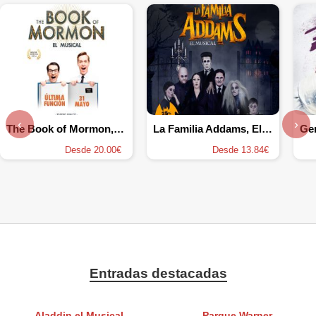
‹
›
The Book of Mormon, el musical
La Familia Addams, El Musical
Ge
Desde 20.00€
Desde 13.84€
Entradas destacadas
Aladdin el Musical
Parque Warner