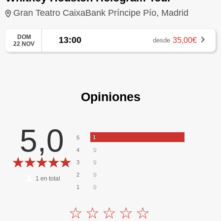
Gran Teatro CaixaBank Príncipe Pío, Madrid
DOM
13:00
35,00€
desde
22 NOV
Opiniones
5,0
1
5
0
4
0
3
0
2
1
en total
0
1