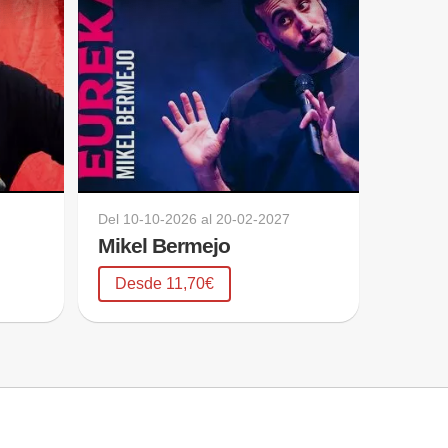
Del
10-10-2026
al
20-02-2027
Mikel Bermejo
Desde 11,70€