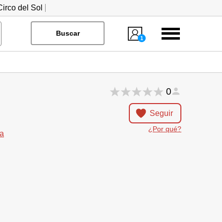
irco del Sol
Menú
Buscar
1
0
Seguir
¿Por qué?
a