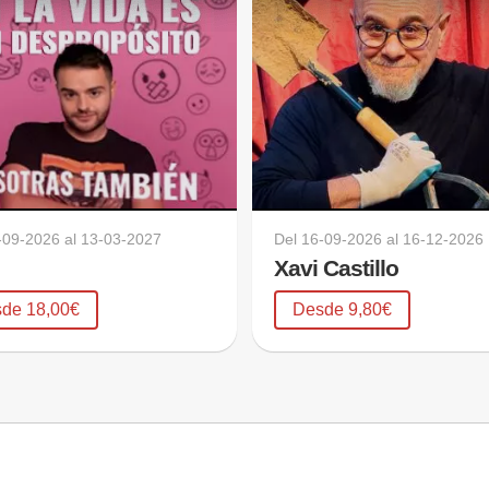
-09-2026
al
13-03-2027
Del
16-09-2026
al
16-12-2026
Xavi Castillo
de 18,00€
Desde 9,80€