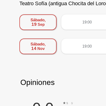
Teatro Sofía (antigua Chocita del Loro
Sábado,
más
19:00
19
Sep
Sábado,
más
19:00
14
Nov
Opiniones
0
5