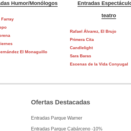
adas Humor/Monólogos
Entradas Espectácul
teatro
 Farray
epo
Rafael Álvarez, El Brujo
orena
Primera Cita
iernes
Candlelight
Fernández El Monaguillo
Sara Baras
Escenas de la Vida Conyugal
Ofertas Destacadas
Entradas Parque Warner
Entradas Parque Cabárceno -10%