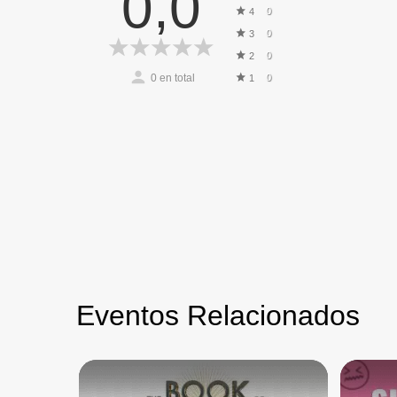
0,0
0
4
0
3
0
2
0
en total
0
1
Eventos Relacionados