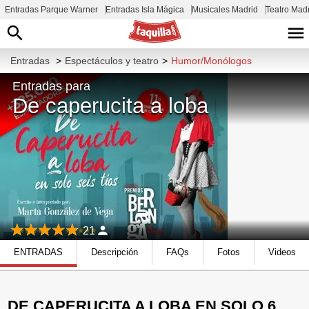
Entradas Parque Warner
Entradas Isla Mágica
Musicales Madrid
Teatro Mad
Entradas
>
Espectáculos y teatro
>
Humor/Monólogos
Entradas para
De caperucita a loba
21
ENTRADAS
Descripción
FAQs
Fotos
Videos
DE CAPERUCITA A LOBA EN SOLO 6