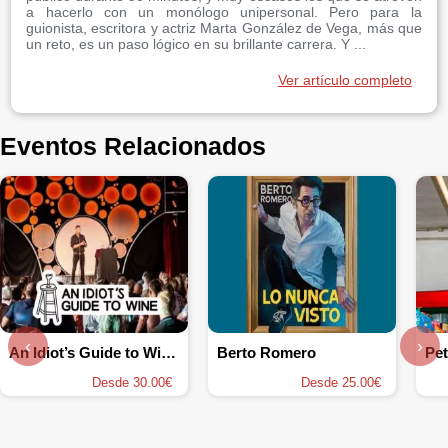
a hacerlo con un monólogo unipersonal. Pero para la
guionista, escritora y actriz Marta González de Vega, más que
un reto, es un paso lógico en su brillante carrera. Y ...
Ver artículo completo
Eventos Relacionados
‹
›
An Idiot’s Guide to Wine: Comedia entre copas
Berto Romero
Pet
Desde 30.00€
Desde 25.00€