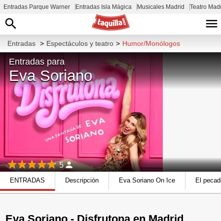
Entradas Parque Warner
Entradas Isla Mágica
Musicales Madrid
Teatro Mad
Entradas
>
Espectáculos y teatro
>
Humor/Monólogos
Entradas para
Eva Soriano
5
ENTRADAS
Descripción
Eva Soriano On Ice
El pecad
Eva Soriano - Disfrutona en Madrid