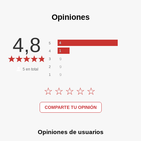
Opiniones
4,8
4
5
1
4
0
3
0
2
5
en total
0
1
COMPARTE TU OPINIÓN
Opiniones de usuarios