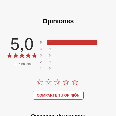
Opiniones
5,0
5
5
0
4
0
3
0
2
5
en total
0
1
COMPARTE TU OPINIÓN
Opiniones de usuarios