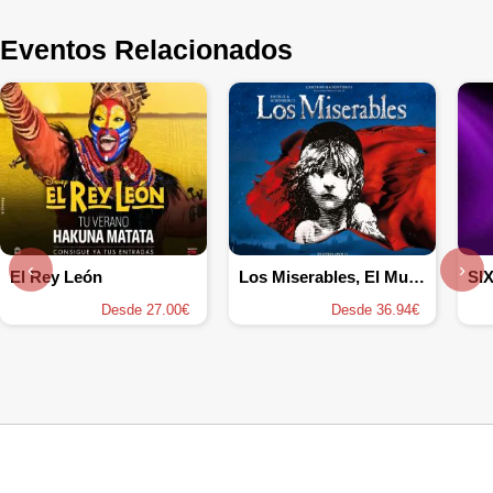
Eventos Relacionados
‹
›
El Rey León
Los Miserables, El Musical
SIX
Desde 27.00€
Desde 36.94€