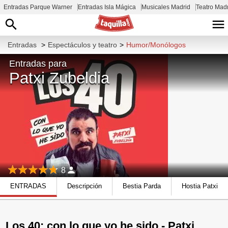
Entradas Parque Warner
Entradas Isla Mágica
Musicales Madrid
Teatro Mad
Entradas
>
Espectáculos y teatro
>
Humor/Monólogos
Entradas para
Patxi Zubeldia
8
ENTRADAS
Descripción
Bestia Parda
Hostia Patxi
Los 40: con lo que yo he sido - Patxi