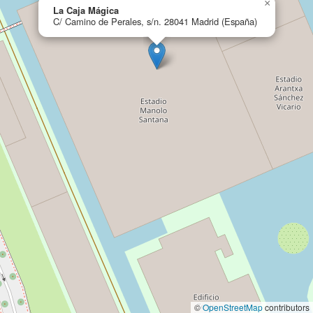
×
La Caja Mágica
C/ Camino de Perales, s/n. 28041 Madrid (España)
©
OpenStreetMap
contributors