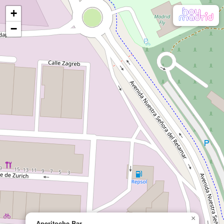
+
−
×
Aperitoche Bar