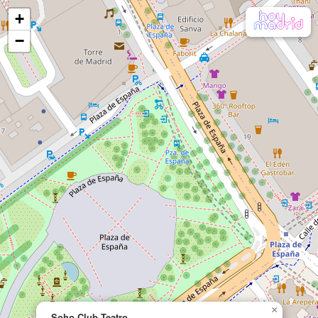
+
−
×
Soho Club Teatro