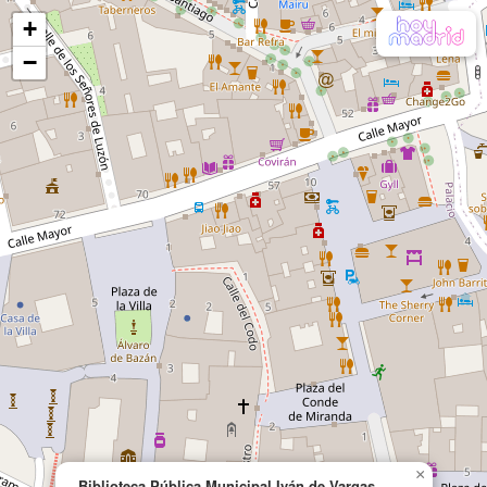
+
−
×
Biblioteca Pública Municipal Iván de Vargas