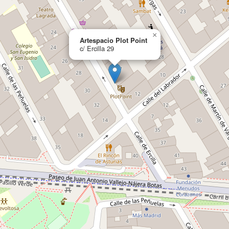
×
Artespacio Plot Point
c/ Ercilla 29