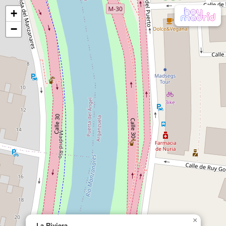
+
−
×
La Riviera