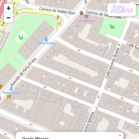
+
−
×
Grada Mágica