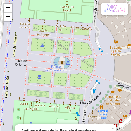
+
−
×
Auditorio Sony de la Escuela Superior de