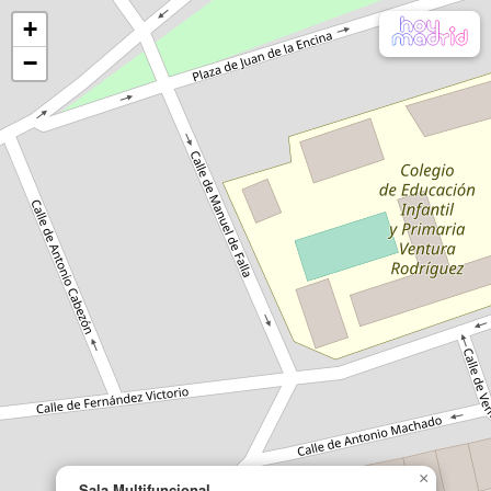
+
−
×
Sala Multifuncional