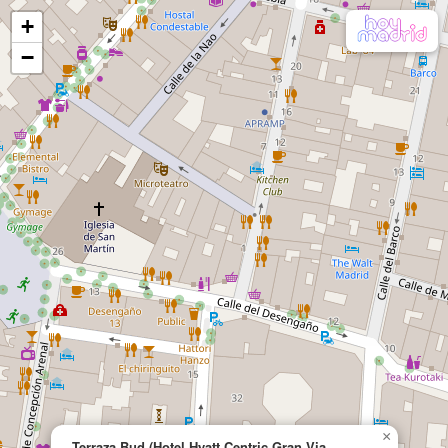
+
−
×
Terraza Bud (Hotel Hyatt Centric Gran Via