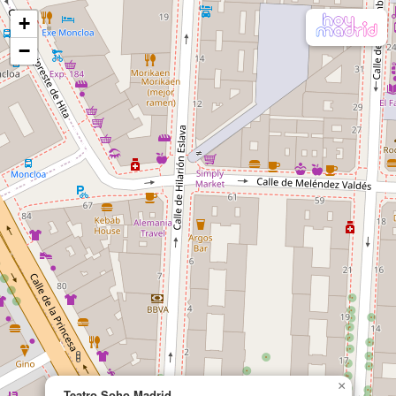
+
−
×
Teatro Soho Madrid