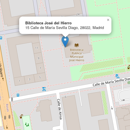
×
Biblioteca José del Hierro
15 Calle de María Sevilla Diago, 28022, Madrid