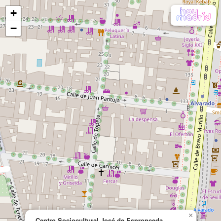
+
−
×
Centro Sociocultural José de Espronceda