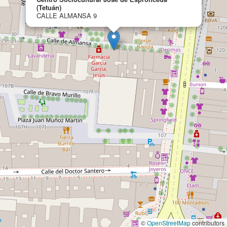
(Tetuán)
CALLE ALMANSA 9
©
OpenStreetMap
contributors