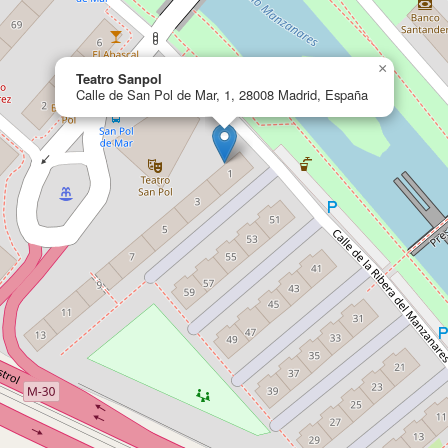
×
Teatro Sanpol
Calle de San Pol de Mar, 1, 28008 Madrid, España