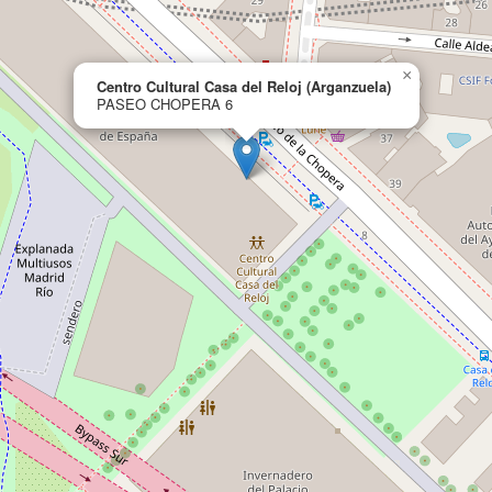
×
Centro Cultural Casa del Reloj (Arganzuela)
PASEO CHOPERA 6