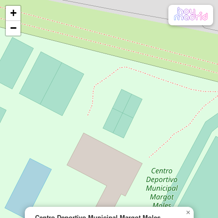
+
−
×
Centro Deportivo Municipal Margot Moles