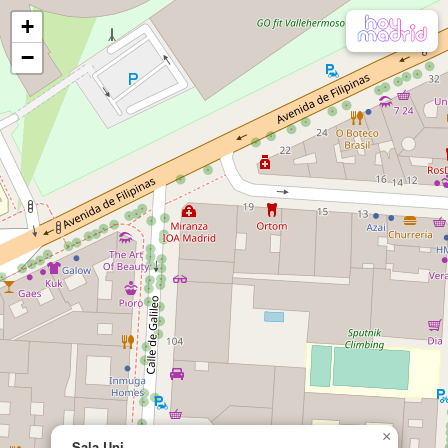
+
−
×
Sala Uni