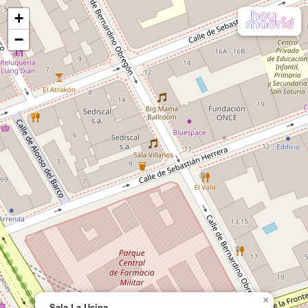
+
−
×
Sala La Usina