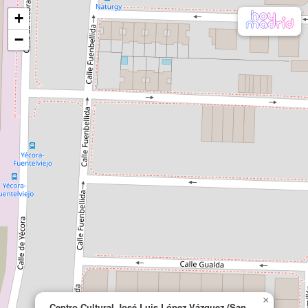
+
−
×
Centro Cultural José Luis López Vázquez (San