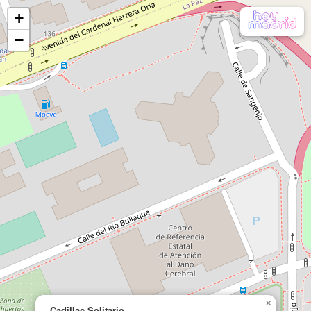
+
−
×
Cadillac Solitario